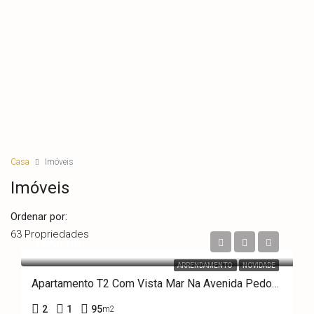
Casa
Imóveis
Imóveis
Ordenar por:
63 Propriedades
€850.00
ARRENDAMENTO
NOVIDADE
Apartamento T2 Com Vista Mar Na Avenida Pedonal Da Praia Do Furadouro,” ARRENDAMENTO”
2
1
95
m2