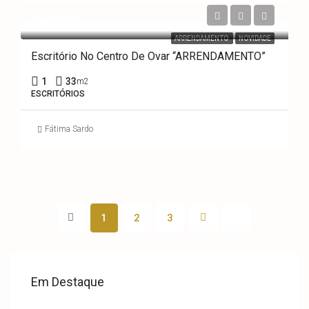
€250.00
ARRENDAMENTO
NOVIDADE
Escritório No Centro De Ovar “ARRENDAMENTO”
1
33
m2
ESCRITÓRIOS
Fátima Sardo
1
2
3
Em Destaque
€169,900.00