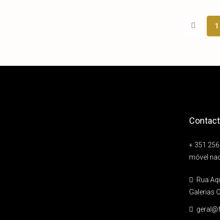
1
Contac
+ 351 25
móvel nac
Rua Aqui
Galerias 
geral@f