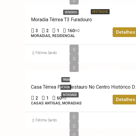
Vendido
DESTAQUE
VENDIDO
Moradia Térrea T3 Furadouro
3
2
1
160
m2
Detalhes
MORADIAS, RESIDENCIAL
Fátima Sardo
€80,000.00
PARA
Casa Térrea Par
VENDA
NOVIDADE
2
1
60
m2
Detalhes
CASAS ANTIGAS, MORADIAS
Fátima Sardo
Vendido