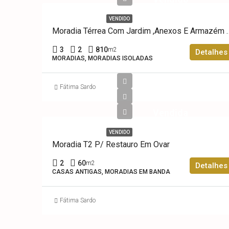
VENDIDO
Moradia Térrea Com Jardim 
3
2
810
m2
Detalhes
MORADIAS, MORADIAS ISOLADAS
Fátima Sardo
Vendida
VENDIDO
Moradia T2 P/ Restauro Em Ovar
2
60
m2
Detalhes
CASAS ANTIGAS, MORADIAS EM BANDA
Fátima Sardo