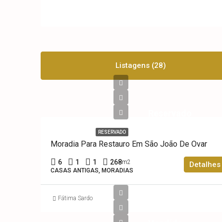
Listagens (28)
Reservado
RESERVADO
Moradia Para Restauro Em São João De Ovar
6
1
1
268
m2
Detalhes
CASAS ANTIGAS, MORADIAS
Fátima Sardo