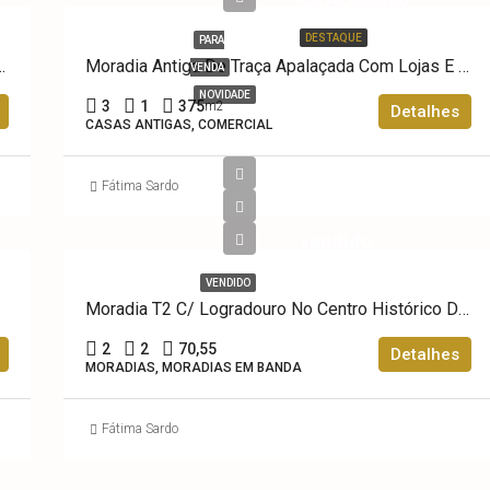
DESTAQUE
PARA
,Anexos E Armazém – Avanca
Moradia Antiga De Traça Apalaçada Com Lojas E Logradouro No Centro Histórico De Ovar
VENDA
NOVIDADE
3
1
375
m2
Detalhes
CASAS ANTIGAS, COMERCIAL
Fátima Sardo
vendido
VENDIDO
Moradia T2 C/ Logradouro No Centro Histórico De Ovar
2
2
70,55
Detalhes
MORADIAS, MORADIAS EM BANDA
Fátima Sardo