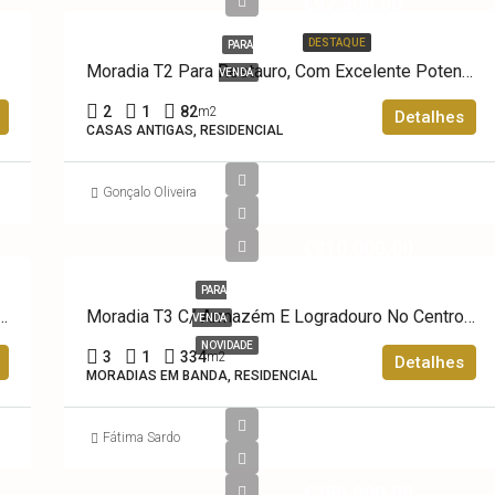
€97,500.00
DESTAQUE
PARA
Moradia T2 Para Restauro, Com Excelente Potencial, Junto Ao Centro De Ovar
VENDA
2
1
82
m2
Detalhes
CASAS ANTIGAS, RESIDENCIAL
Gonçalo Oliveira
€210,000.00
PARA
a Restauro No Centro Histórico De Ovar
Moradia T3 C/ Armazém E Logradouro No Centro Histórico De Ovar Para Reabilitar
VENDA
NOVIDADE
3
1
334
m2
Detalhes
MORADIAS EM BANDA, RESIDENCIAL
Fátima Sardo
€290,000.00