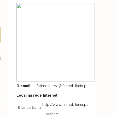
:
O email
fatima.sardo@fsimobiliaria.pt
Local na rede Internet
http://www.fsimobiliaria.pt
Encontrar fatima
sardo em: